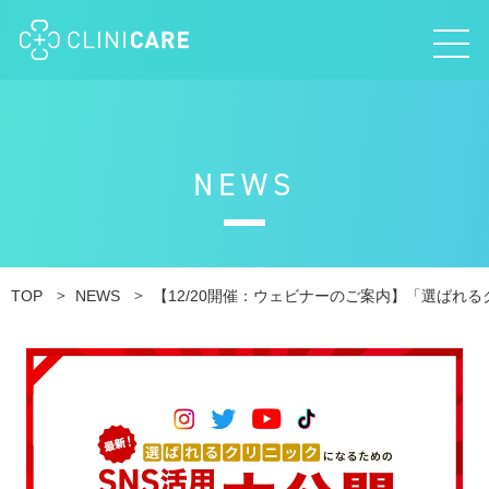
N
E
W
S
TOP
NEWS
【12/20開催：ウェビナーのご案内】「選ばれ