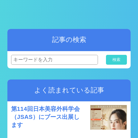
記事の検索
検索
よく読まれている記事
第114回日本美容外科学会
（JSAS）にブース出展し
ます